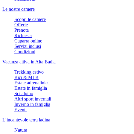
Le nostre camere
Scopri le camere
Offerte
Prenota
Richiesta
Caparra online
Servizi inclusi
Condizioni
Vacanza attiva in Alta Badia
Trekking estivo
Bici & MTB
Estate adrenalinica
Estate in famiglia
Sci alpino
Altri sport invernali
Inverno in famiglia
Eventi
L’incantevole terra ladina
Natura