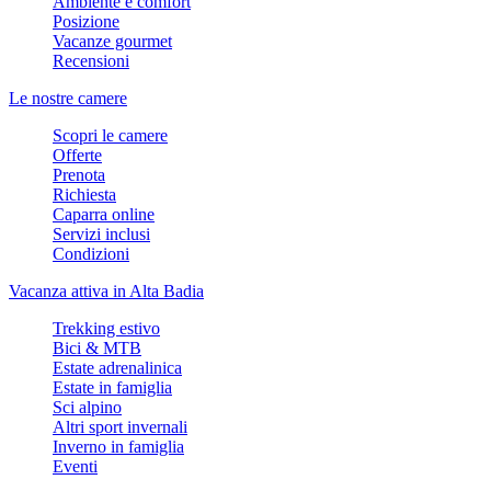
Ambiente e comfort
Posizione
Vacanze gourmet
Recensioni
Le nostre camere
Scopri le camere
Offerte
Prenota
Richiesta
Caparra online
Servizi inclusi
Condizioni
Vacanza attiva in Alta Badia
Trekking estivo
Bici & MTB
Estate adrenalinica
Estate in famiglia
Sci alpino
Altri sport invernali
Inverno in famiglia
Eventi