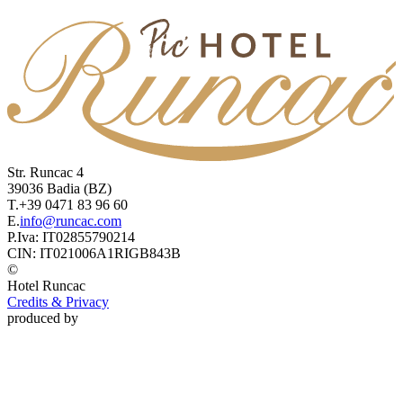
Str. Runcac 4
39036
Badia
(BZ)
T.
+39 0471 83 96 60
E.
info@runcac.com
P.Iva:
IT02855790214
CIN:
IT021006A1RIGB843B
©
Hotel
Runcac
Credits & Privacy
produced by