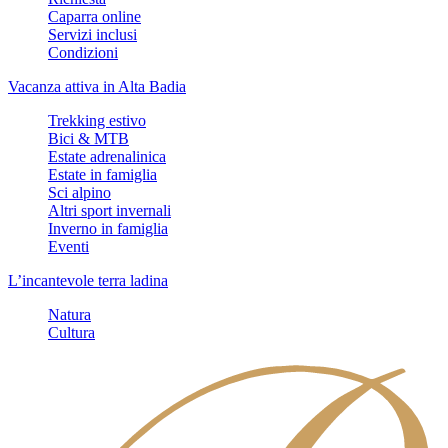
Caparra online
Servizi inclusi
Condizioni
Vacanza attiva in Alta Badia
Trekking estivo
Bici & MTB
Estate adrenalinica
Estate in famiglia
Sci alpino
Altri sport invernali
Inverno in famiglia
Eventi
L’incantevole terra ladina
Natura
Cultura