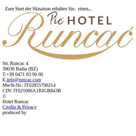
Zum Start der Skisaison erhalten Sie, einen...
Str. Runcac 4
39036
Badia
(BZ)
T.
+39 0471 83 96 60
E.
info@runcac.com
MwSt-Nr.:
IT02855790214
CIN:
IT021006A1RIGB843B
©
Hotel
Runcac
Credits & Privacy
produced by