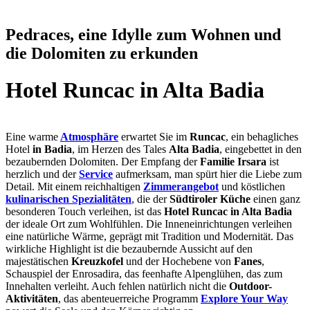
Pedraces, eine Idylle zum Wohnen und
die Dolomiten zu erkunden
Hotel Runcac in Alta Badia
Eine warme
Atmosphäre
erwartet Sie im
Runcac
, ein behagliches
Hotel
in Badia
, im Herzen des Tales
Alta Badia
, eingebettet in den
bezaubernden Dolomiten. Der Empfang der
Familie Irsara
ist
herzlich und der
Service
aufmerksam, man spürt hier die Liebe zum
Detail. Mit einem reichhaltigen
Zimmerangebot
und köstlichen
kulinarischen Spezialitäten
, die der
Südtiroler Küche
einen ganz
besonderen Touch verleihen, ist das
Hotel Runcac in Alta Badia
der ideale Ort zum Wohlfühlen. Die Inneneinrichtungen verleihen
eine natürliche Wärme, geprägt mit Tradition und Modernität. Das
wirkliche Highlight ist die bezaubernde Aussicht auf den
majestätischen
Kreuzkofel
und der Hochebene von
Fanes
,
Schauspiel der Enrosadira, das feenhafte Alpenglühen, das zum
Innehalten verleiht. Auch fehlen natürlich nicht die
Outdoor-
Aktivitäten
, das abenteuerreiche Programm
Explore Your Way