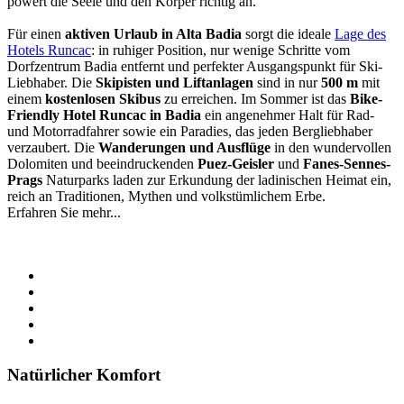
powert die Seele und den Körper richtig an.
Für einen
aktiven Urlaub in Alta Badia
sorgt die ideale
Lage des
Hotels Runcac
: in ruhiger Position, nur wenige Schritte vom
Dorfzentrum Badia entfernt und perfekter Ausgangspunkt für Ski-
Liebhaber. Die
Skipisten und Liftanlagen
sind in nur
500 m
mit
einem
kostenlosen Skibus
zu erreichen. Im Sommer ist das
Bike-
Friendly Hotel Runcac in Badia
ein angenehmer Halt für Rad-
und Motorradfahrer sowie ein Paradies, das jeden Bergliebhaber
verzaubert. Die
Wanderungen und Ausflüge
in den wundervollen
Dolomiten und beeindruckenden
Puez-Geisler
und
Fanes-Sennes-
Prags
Naturparks laden zur Erkundung der ladinischen Heimat ein,
reich an Traditionen, Mythen und volkstümlichem Erbe.
Erfahren Sie mehr...
Natürlicher Komfort