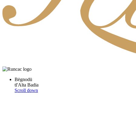
Bëgnodü
tl'Alta Badia
Scroll down